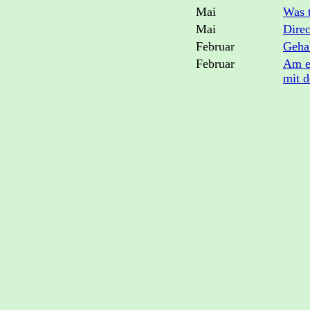
Mai
Was t
Mai
Direc
Februar
Gehal
Februar
Am er
mit d