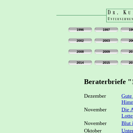
1996
1997
19
2002
2003
20
2008
2009
20
2014
2015
20
Beraterbriefe 
Dezember
Gute
Himme
November
Die 
Lotte
November
Blut 
Oktober
Unte